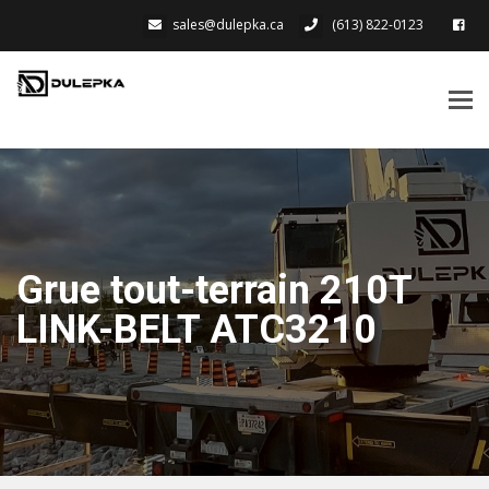
sales@dulepka.ca
(613) 822-0123
Bas
la
navi
Grue tout-terrain 210T
LINK-BELT ATC3210