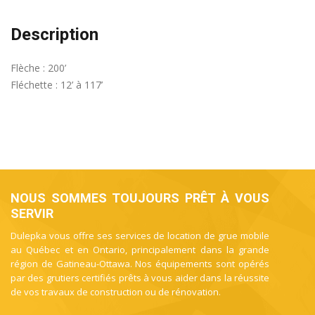
Description
Flèche : 200’
Fléchette : 12’ à 117’
NOUS SOMMES TOUJOURS PRÊT À VOUS
SERVIR
Dulepka vous offre ses services de location de grue mobile
au Québec et en Ontario, principalement dans la grande
région de Gatineau-Ottawa. Nos équipements sont opérés
par des grutiers certifiés prêts à vous aider dans la réussite
de vos travaux de construction ou de rénovation.